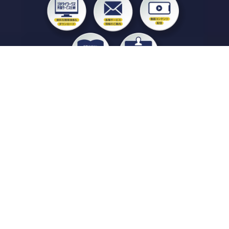
私たちジチタイワークスは、「自治体で働く“コトとヒト”を元気に。」をコンセプ
トに、自治体職員を応援する様々なサービスを展開しています。「ジチタイワーク
ス会員」とは、それらのサービスおよび特典を受けられるメンバーのこと。現役の
自治体職員および地方議会関係者限定で登録（無料）できます。
「ジチタイワークス民間サービス比較」で資料や比較表をダウンロード
行政マガジン「ジチタイワークス」を毎号無料でお届け
業務に役立つセミナーやイベントなど各種サービス情報のご案内
”ジバラ名刺”にサヨナラ！お好みデザインでの名刺作成
会員登録はこちら