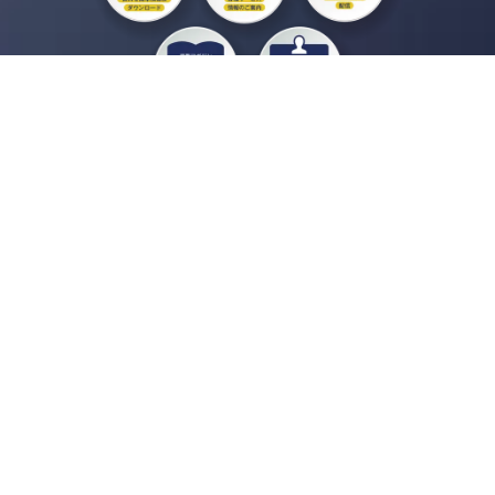
私たちジチタイワークスは、「自治体で働く“コトとヒト”を元気に。」をコンセプ
トに、自治体職員を応援する様々なサービスを展開しています。「ジチタイワーク
ス会員」とは、それらのサービスおよび特典を受けられるメンバーのこと。現役の
自治体職員および地方議会関係者限定で登録（無料）できます。
「ジチタイワークス民間サービス比較」で資料や比較表をダウンロード
行政マガジン「ジチタイワークス」を毎号無料でお届け
業務に役立つセミナーやイベントなど各種サービス情報のご案内
”ジバラ名刺”にサヨナラ！お好みデザインでの名刺作成
会員登録はこちら
自社サービスの掲載を