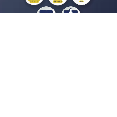
私たちジチタイワークスは、「自治体で働く“コトとヒト”を元気に。」をコンセプ
トに、自治体職員を応援する様々なサービスを展開しています。「ジチタイワーク
ス会員」とは、それらのサービスおよび特典を受けられるメンバーのこと。現役の
自治体職員および地方議会関係者限定で登録（無料）できます。
「ジチタイワークス民間サービス比較」で資料や比較表をダウンロード
行政マガジン「ジチタイワークス」を毎号無料でお届け
業務に役立つセミナーやイベントなど各種サービス情報のご案内
”ジバラ名刺”にサヨナラ！お好みデザインでの名刺作成
会員登録はこちら
自社サービスの掲載を