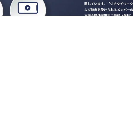
開しています。「ジチタイワー
よび特典を受けられるメンバー
方議会関係者限定で登録（無料
「ジチタイワークス民間サー
ロード
行政マガジン「ジチタイワー
業務に役立つセミナーやイベ
”ジバラ名刺”にサヨナラ！お
会員登録はこちら
自社サービスの掲載
希望される企業様はこ
知らせ
営会社