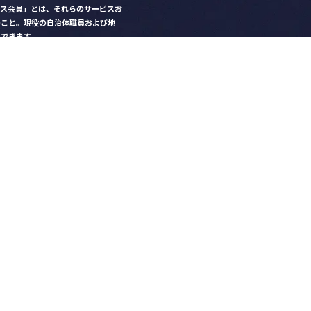
クス会員」とは、それらのサービスお
のこと。現役の自治体職員および地
）できます。
ビス比較」で資料や比較表をダウン
クス」を毎号無料でお届け
ントなど各種サービス情報のご案内
好みデザインでの名刺作成
を
ちら