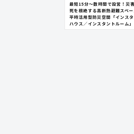
最短15分〜数時間で設営！災
死を根絶する高断熱避難スペー
平時活用型防災空間「インスタ
ハウス／インスタントルーム」