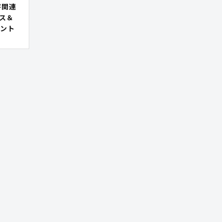
害関連
ス＆
ント