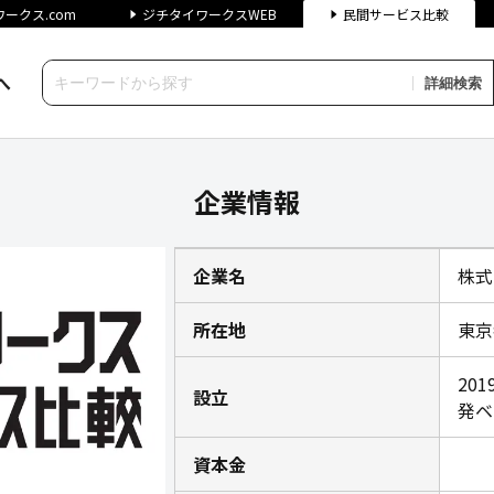
ークス.com
ジチタイワークスWEB
民間サービス比較
へ
詳細検索
echの企業情報｜ジチタイワークス
企業情報
企業名
株式会
所在地
東京
20
設立
発ベ
資本金