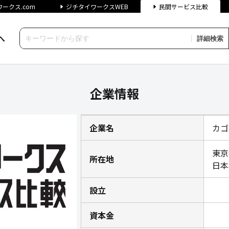
ークス.com
ジチタイワークスWEB
民間サービス比較
へ
詳細検索
チタイワークス民間サービス比
企業情報
企業名
カゴ
東京
所在地
日本
設立
資本金