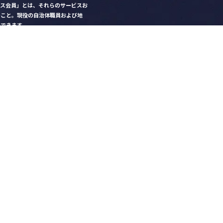
クス会員」とは、それらのサービスお
のこと。現役の自治体職員および地
）できます。
ビス比較」で資料や比較表をダウン
クス」を毎号無料でお届け
ントなど各種サービス情報のご案内
好みデザインでの名刺作成
を
ちら