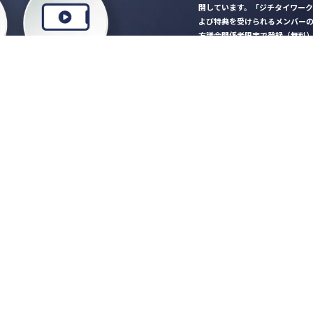
開しています。「ジチタイワー
よび特典を受けられるメンバー
方議会関係者限定で登録（無料
「ジチタイワークス民間サー
ロード
行政マガジン「ジチタイワー
業務に役立つセミナーやイベ
”ジバラ名刺”にサヨナラ！お
会員登録はこちら
自社サービスの掲載
希望される企業様はこ
知らせ
営会社