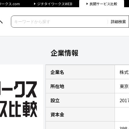
ークス.com
ジチタイワークスWEB
民間サービス比較
へ
詳細検索
チタイワークス民間サービス比
企業情報
企業名
株式
所在地
東京
設立
201
資本金
39