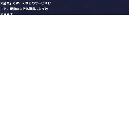
クス会員」とは、それらのサービスお
のこと。現役の自治体職員および地
）できます。
ビス比較」で資料や比較表をダウン
クス」を毎号無料でお届け
ントなど各種サービス情報のご案内
好みデザインでの名刺作成
を
ちら