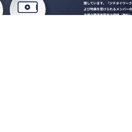
開しています。「ジチタイワー
よび特典を受けられるメンバー
方議会関係者限定で登録（無料
「ジチタイワークス民間サー
ロード
行政マガジン「ジチタイワー
業務に役立つセミナーやイベ
”ジバラ名刺”にサヨナラ！お
会員登録はこちら
自社サービスの掲載
希望される企業様はこ
知らせ
営会社