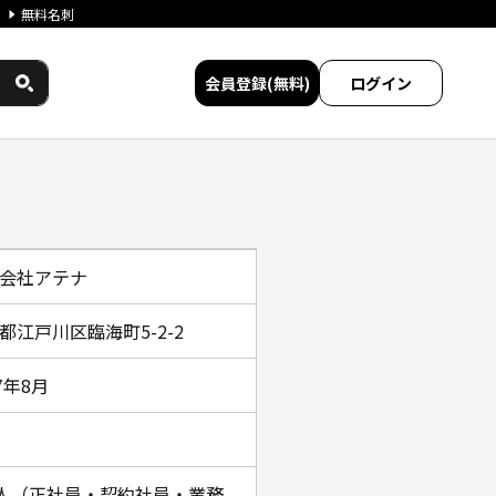
無料名刺
会員登録(無料)
ログイン
較
会社アテナ
都江戸川区臨海町5-2-2
7年8月
8人（正社員・契約社員・業務