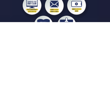
私たちジチタイワークスは、「自治体で働く“コトとヒト”を元気に。」をコンセプ
トに、自治体職員を応援する様々なサービスを展開しています。「ジチタイワーク
ス会員」とは、それらのサービスおよび特典を受けられるメンバーのこと。現役の
自治体職員および地方議会関係者限定で登録（無料）できます。
「ジチタイワークス民間サービス比較」で資料や比較表をダウンロード
行政マガジン「ジチタイワークス」を毎号無料でお届け
業務に役立つセミナーやイベントなど各種サービス情報のご案内
”ジバラ名刺”にサヨナラ！お好みデザインでの名刺作成
会員登録はこちら