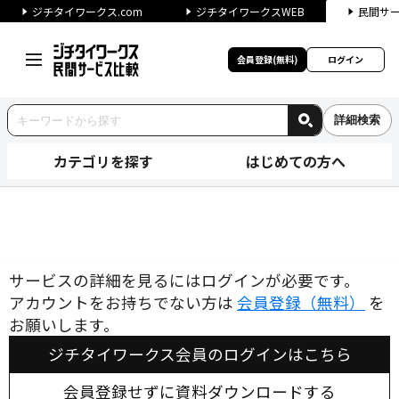
ジチタイワークス.com
ジチタイワークスWEB
民間サ
会員登録(無料)
ログイン
詳細検索
カテゴリを探す
はじめての方へ
ログイン｜ジチタイワークス民
サービスの詳細を見るにはログインが必要です。
アカウントをお持ちでない方は
会員登録（無料）
を
お願いします。
ジチタイワークス会員のログインはこちら
会員登録せずに資料ダウンロードする