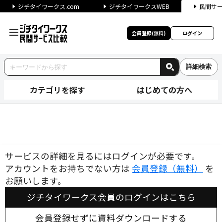
ジチタイワークス.com
ジチタイワークスWEB
民間サ
会員登録(無料)
ログイン
詳細検索
カテゴリを探す
はじめての方へ
ログイン｜ジチタイワークス民
サービスの詳細を見るにはログインが必要です。
アカウントをお持ちでない方は
会員登録（無料）
を
お願いします。
ジチタイワークス会員のログインはこちら
会員登録せずに資料ダウンロードする