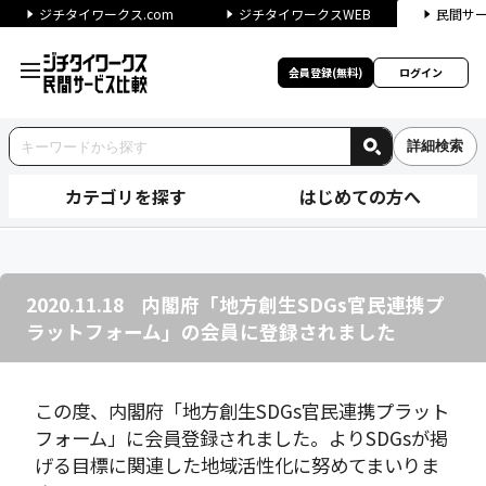
ジチタイワークス.com
ジチタイワークスWEB
民間サ
会員登録(無料)
ログイン
詳細検索
カテゴリを探す
はじめての方へ
内閣府「地方創生SDGs官民
2020.11.18
内閣府「地方創生SDGs官民連携プ
ラットフォーム」の会員に登録されました
この度、内閣府「地方創生SDGs官民連携プラット
フォーム」に会員登録されました。よりSDGsが掲
げる目標に関連した地域活性化に努めてまいりま