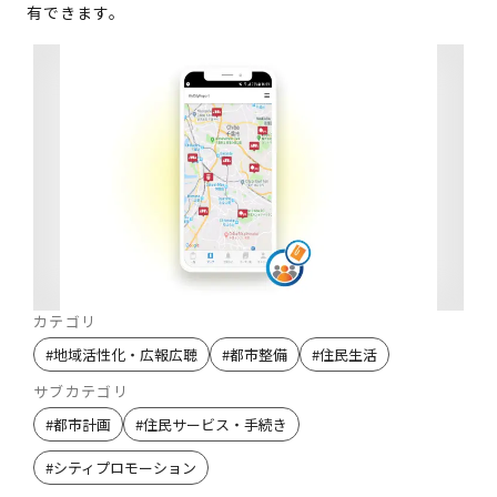
有できます。
カテゴリ
#
地域活性化・広報広聴
#
都市整備
#
住民生活
サブカテゴリ
#
都市計画
#
住民サービス・手続き
#
シティプロモーション