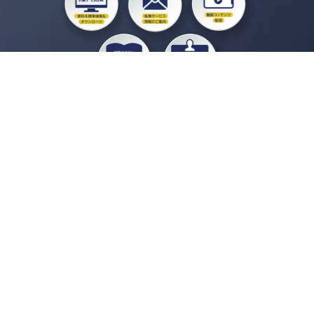
私たちジチタイワークスは、「自治体で働く“コトとヒト”を元気に。」をコンセプ
トに、自治体職員を応援する様々なサービスを展開しています。「ジチタイワーク
ス会員」とは、それらのサービスおよび特典を受けられるメンバーのこと。現役の
自治体職員および地方議会関係者限定で登録（無料）できます。
「ジチタイワークス民間サービス比較」で資料や比較表をダウンロード
行政マガジン「ジチタイワークス」を毎号無料でお届け
業務に役立つセミナーやイベントなど各種サービス情報のご案内
”ジバラ名刺”にサヨナラ！お好みデザインでの名刺作成
会員登録はこちら