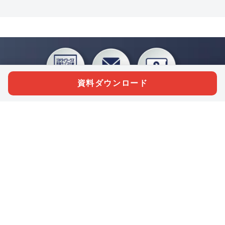
資料ダウンロード
私たちジチタイワークスは、「自治体で働く“コトとヒト”を元気に。」をコンセプ
トに、自治体職員を応援する様々なサービスを展開しています。「ジチタイワーク
ス会員」とは、それらのサービスおよび特典を受けられるメンバーのこと。現役の
自治体職員および地方議会関係者限定で登録（無料）できます。
「ジチタイワークス民間サービス比較」で資料や比較表をダウンロード