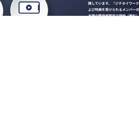
開しています。「ジチタイワー
よび特典を受けられるメンバー
方議会関係者限定で登録（無料
「ジチタイワークス民間サー
ロード
行政マガジン「ジチタイワー
業務に役立つセミナーやイベ
”ジバラ名刺”にサヨナラ！お
会員登録はこちら
自社サービスの掲載
希望される企業様はこ
知らせ
営会社