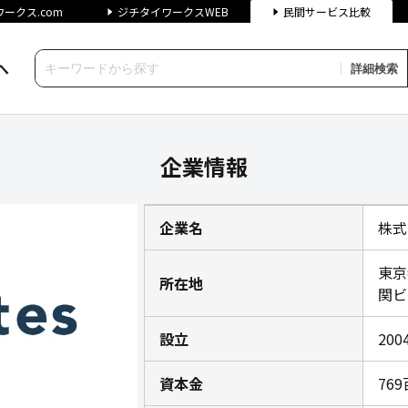
ークス.com
ジチタイワークスWEB
民間サービス比較
へ
詳細検索
ジチタイワークス民間サービス
企業情報
企業名
株式
東京
所在地
関ビ
設立
200
資本金
76