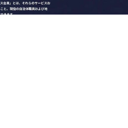
クス会員」とは、それらのサービスお
のこと。現役の自治体職員および地
）できます。
ビス比較」で資料や比較表をダウン
クス」を毎号無料でお届け
ントなど各種サービス情報のご案内
好みデザインでの名刺作成
を
ちら