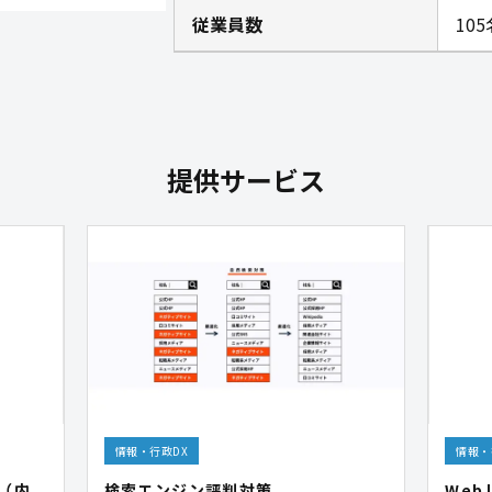
従業員数
10
提供サービス
情報・行政DX
情報・
ce（内
検索エンジン評判対策
We