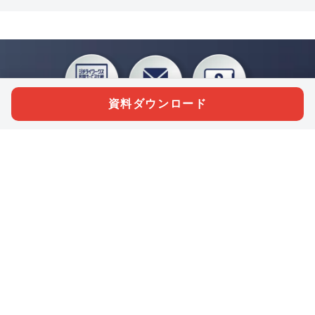
資料ダウンロード
私たちジチタイワークスは、「自治体で働く“コトとヒト”を元気に。」をコンセプ
トに、自治体職員を応援する様々なサービスを展開しています。「ジチタイワーク
ス会員」とは、それらのサービスおよび特典を受けられるメンバーのこと。現役の
自治体職員および地方議会関係者限定で登録（無料）できます。
「ジチタイワークス民間サービス比較」で資料や比較表をダウンロード
行政マガジン「ジチタイワークス」を毎号無料でお届け