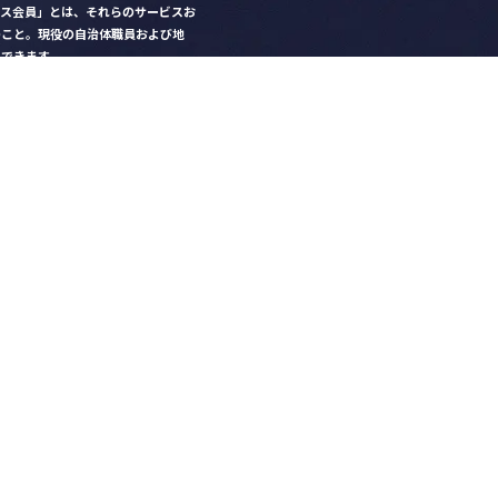
クス会員」とは、それらのサービスお
のこと。現役の自治体職員および地
）できます。
ビス比較」で資料や比較表をダウン
クス」を毎号無料でお届け
ントなど各種サービス情報のご案内
好みデザインでの名刺作成
を
ちら