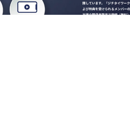
開しています。「ジチタイワー
よび特典を受けられるメンバー
方議会関係者限定で登録（無料
「ジチタイワークス民間サー
ロード
行政マガジン「ジチタイワー
業務に役立つセミナーやイベ
”ジバラ名刺”にサヨナラ！お
会員登録はこちら
自社サービスの掲載
希望される企業様はこ
知らせ
営会社