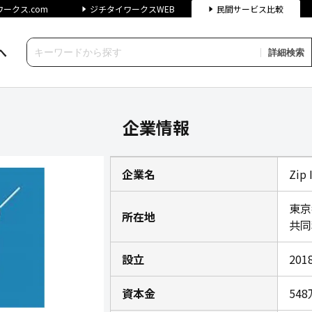
ークス.com
ジチタイワークスWEB
民間サービス比較
へ
詳細検索
e株式会社の企業情報｜ジチタイワーク
企業情報
企業名
Zip
東京
所在地
共同
設立
20
資本金
54