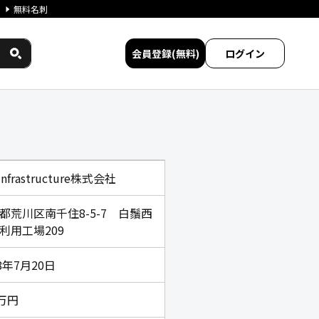
無料名刺
会員登録(無料)
ログイン
ス民間サービス比較
 Infrastructure株式会社
都荒川区南千住8-5-7 白鬚西
利用工場209
18年7月20日
8万円