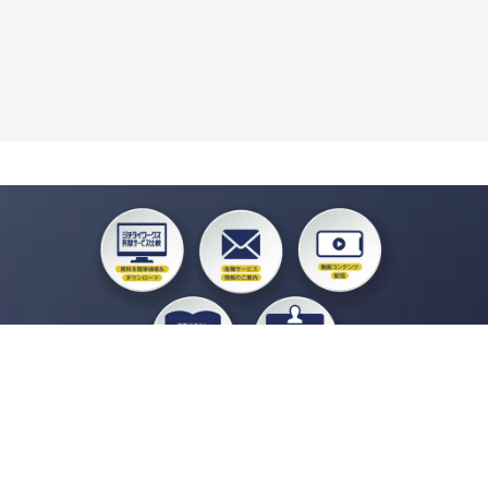
私たちジチタイワークスは、「自治体で働く“コトとヒト”を元気に。」をコンセプ