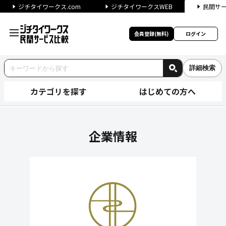
ジチタイワークス.com
ジチタイワークスWEB
民間サ
会員登録(無料)
ログイン
詳細検索
カテゴリを探す
はじめての方へ
株式会社八芳園の企業情報｜ジ
企業情報