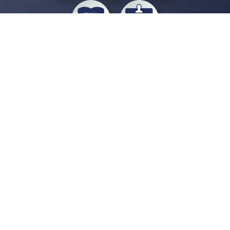
私たちジチタイワークスは、「自治体で働く“コトとヒト”を元気に。」をコンセプ
トに、自治体職員を応援する様々なサービスを展開しています。「ジチタイワーク
ス会員」とは、それらのサービスおよび特典を受けられるメンバーのこと。現役の
自治体職員および地方議会関係者限定で登録（無料）できます。
「ジチタイワークス民間サービス比較」で資料や比較表をダウンロード
行政マガジン「ジチタイワークス」を毎号無料でお届け
業務に役立つセミナーやイベントなど各種サービス情報のご案内
”ジバラ名刺”にサヨナラ！お好みデザインでの名刺作成
会員登録はこちら
自社サービスの掲載を
希望される企業様はこちら