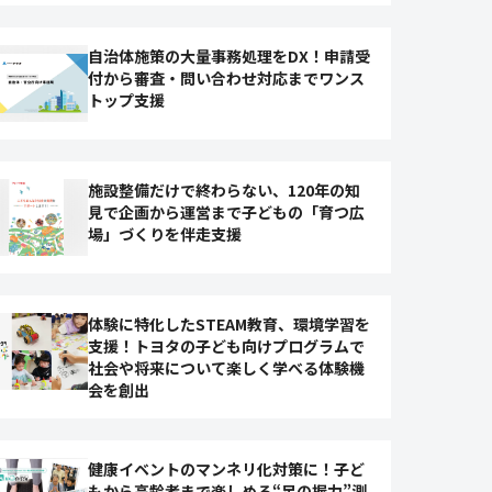
自治体施策の大量事務処理をDX！申請受
付から審査・問い合わせ対応までワンス
トップ支援
施設整備だけで終わらない、120年の知
見で企画から運営まで子どもの「育つ広
場」づくりを伴走支援
体験に特化したSTEAM教育、環境学習を
支援！トヨタの子ども向けプログラムで
社会や将来について楽しく学べる体験機
会を創出
健康イベントのマンネリ化対策に！子ど
もから高齢者まで楽しめる“足の握力”測