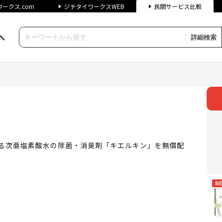
ークス.com
ジチタイワークスWEB
民間サービス比較
へ
詳細検索
イワークス民間サービス比較
いる次亜塩素酸水の除菌・消臭剤「キエルキン」を無償配
N