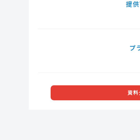
提供
プ
資料