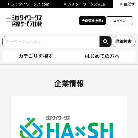
ジチタイワークス.com
ジチタイワークスWEB
民間サ
会員登録(無料)
ログイン
詳細検索
カテゴリを探す
はじめての方へ
LocationMind株式会社
企業情報