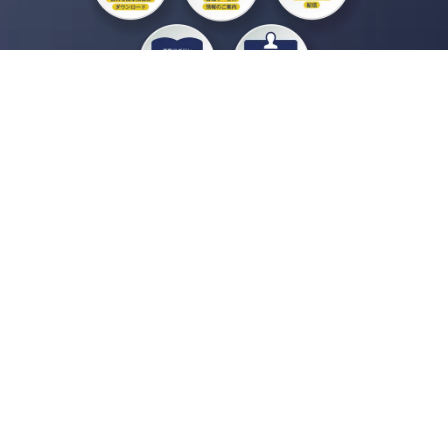
私たちジチタイワークスは、「自治体で働く“コトとヒト”を元気に。」をコンセプ
トに、自治体職員を応援する様々なサービスを展開しています。「ジチタイワーク
ス会員」とは、それらのサービスおよび特典を受けられるメンバーのこと。現役の
自治体職員および地方議会関係者限定で登録（無料）できます。
「ジチタイワークス民間サービス比較」で資料や比較表をダウンロード
行政マガジン「ジチタイワークス」を毎号無料でお届け
業務に役立つセミナーやイベントなど各種サービス情報のご案内
”ジバラ名刺”にサヨナラ！お好みデザインでの名刺作成
会員登録はこちら
自社サービスの掲載を