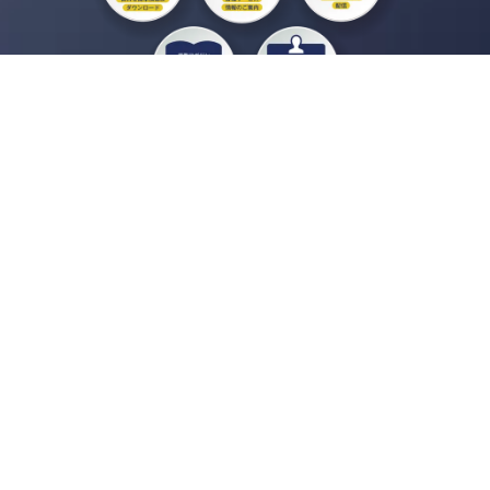
私たちジチタイワークスは、「自治体で働く“コトとヒト”を元気に。」をコンセプ
トに、自治体職員を応援する様々なサービスを展開しています。「ジチタイワーク
ス会員」とは、それらのサービスおよび特典を受けられるメンバーのこと。現役の
自治体職員および地方議会関係者限定で登録（無料）できます。
「ジチタイワークス民間サービス比較」で資料や比較表をダウンロード
行政マガジン「ジチタイワークス」を毎号無料でお届け
業務に役立つセミナーやイベントなど各種サービス情報のご案内
”ジバラ名刺”にサヨナラ！お好みデザインでの名刺作成
会員登録はこちら
自社サービスの掲載を