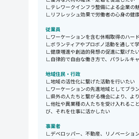
∟テレワークインフラ整備による企業の
∟リフレッシュ効果で労働者の心身の健
従業員
∟ワーケーションを含む休暇取得のハー
∟ボランティアやプロボノ活動を通して
∟健康増進や創造的発想の促進に繋げた
∟自律的で自由な働き方で、パラレルキ
地域住民・行政
∟地域の活性化に繋げた活動を行いたい
∟ワーケーションの先進地域としてブラ
∟県外の人たちと繋がる機会により、よ
∟他社や異業種の人たちを受け入れるこ
び、それを仕事に活かしたい
事業者
∟デベロッパー、不動産、リノベーション