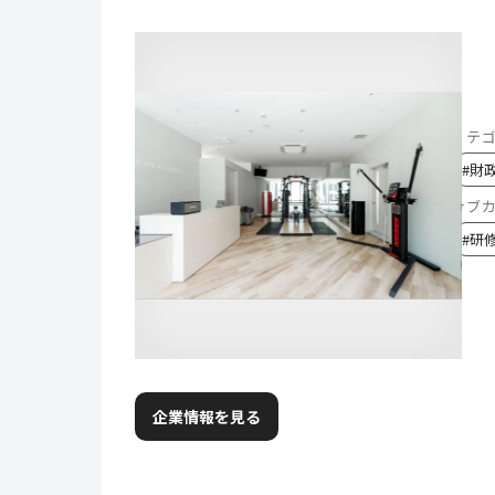
カテ
#
財
サブ
#
研
企業情報を見る