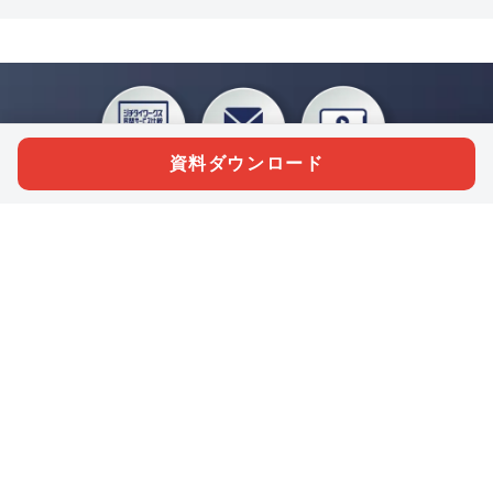
資料ダウンロード
私たちジチタイワークスは、「自治体で働く“コトとヒト”を元気に。」をコンセプ
トに、自治体職員を応援する様々なサービスを展開しています。「ジチタイワーク
ス会員」とは、それらのサービスおよび特典を受けられるメンバーのこと。現役の
自治体職員および地方議会関係者限定で登録（無料）できます。
「ジチタイワークス民間サービス比較」で資料や比較表をダウンロード
行政マガジン「ジチタイワークス」を毎号無料でお届け