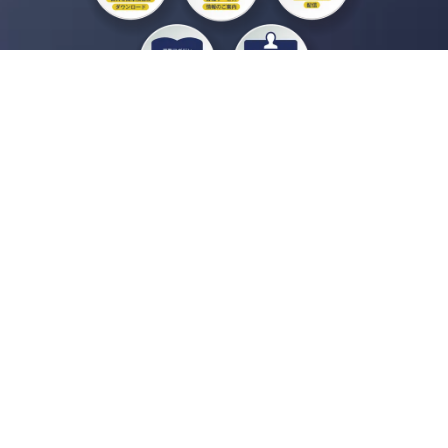
私たちジチタイワークスは、「自治体で働く“コトとヒト”を元気に。」をコンセプ
トに、自治体職員を応援する様々なサービスを展開しています。「ジチタイワーク
ス会員」とは、それらのサービスおよび特典を受けられるメンバーのこと。現役の
自治体職員および地方議会関係者限定で登録（無料）できます。
「ジチタイワークス民間サービス比較」で資料や比較表をダウンロード
行政マガジン「ジチタイワークス」を毎号無料でお届け
業務に役立つセミナーやイベントなど各種サービス情報のご案内
”ジバラ名刺”にサヨナラ！お好みデザインでの名刺作成
会員登録はこちら
自社サービスの掲載を