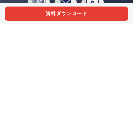
資料ダウンロード
私たちジチタイワークスは、「自治体で働く“コトとヒト”を元気に。」をコンセプ
トに、自治体職員を応援する様々なサービスを展開しています。「ジチタイワーク
ス会員」とは、それらのサービスおよび特典を受けられるメンバーのこと。現役の
自治体職員および地方議会関係者限定で登録（無料）できます。
「ジチタイワークス民間サービス比較」で資料や比較表をダウンロード
行政マガジン「ジチタイワークス」を毎号無料でお届け
業務に役立つセミナーやイベントなど各種サービス情報のご案内
”ジバラ名刺”にサヨナラ！お好みデザインでの名刺作成
会員登録はこちら