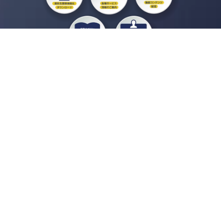
私たちジチタイワークスは、「自治体で働く“コトとヒト”を元気に。」をコンセプ
トに、自治体職員を応援する様々なサービスを展開しています。「ジチタイワーク
ス会員」とは、それらのサービスおよび特典を受けられるメンバーのこと。現役の
自治体職員および地方議会関係者限定で登録（無料）できます。
「ジチタイワークス民間サービス比較」で資料や比較表をダウンロード
行政マガジン「ジチタイワークス」を毎号無料でお届け
業務に役立つセミナーやイベントなど各種サービス情報のご案内
”ジバラ名刺”にサヨナラ！お好みデザインでの名刺作成
会員登録はこちら
自社サービスの掲載を