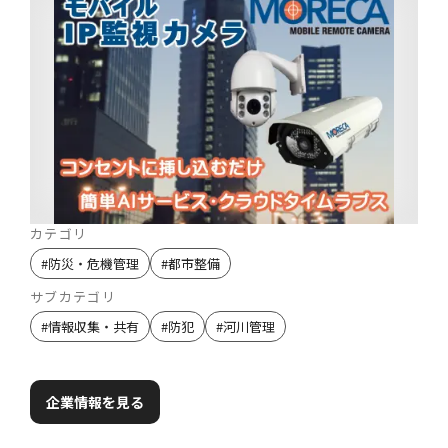
カテゴリ
#
防災・危機管理
#
都市整備
サブカテゴリ
#
情報収集・共有
#
防犯
#
河川管理
企業情報を見る