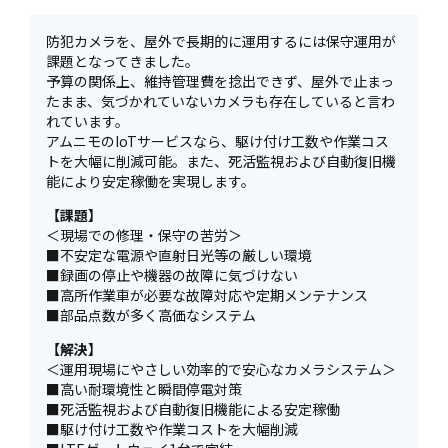
防犯カメラを、屋外で長期的に運用するには保守運用が
課題となってきました。
予算の関係上、維持管理費を捻出できず、屋外で止まっ
たまま、気づかれていないカメラも存在していると言わ
れています。
アムニモのIoTサービスなら、駆け付け工数や作業コス
トを大幅に削減可能。また、死活監視および自動復旧機
能により安定稼働を実現します。
【課題】
＜現場での修理・保守の苦労＞
■不安定な電源や直射日光等の厳しい環境
■録画の停止や機器の故障に気づけない
■高所作業車が必要な故障対応や定期メンテナンス
■部品点数が多く高価なシステム
【解決】
＜運用現場にやさしい効率的で安心なカメラシステム＞
■高い耐環境性と瞬間停電対策
■死活監視および自動復旧機能による安定稼働
■駆け付け工数や作業コストを大幅削減