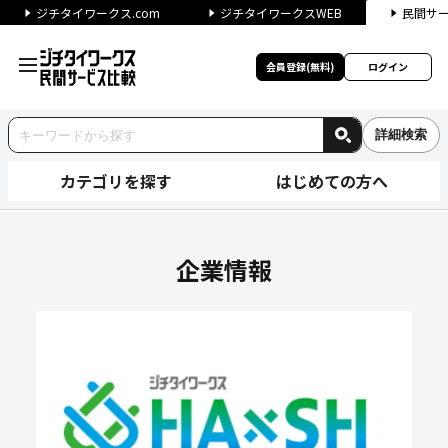
ジチタイワークス.com
ジチタイワークスWEB
民間サ
会員登録(無料)
ログイン
詳細検索
カテゴリを探す
はじめての方へ
株式会社オン・ザ・プラネット
企業情報