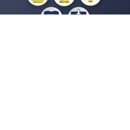
私たちジチタイワークスは、「自治体で働く“コトとヒト”を元気に。」をコンセプ
トに、自治体職員を応援する様々なサービスを展開しています。「ジチタイワーク
ス会員」とは、それらのサービスおよび特典を受けられるメンバーのこと。現役の
自治体職員および地方議会関係者限定で登録（無料）できます。
「ジチタイワークス民間サービス比較」で資料や比較表をダウンロード
行政マガジン「ジチタイワークス」を毎号無料でお届け
業務に役立つセミナーやイベントなど各種サービス情報のご案内
”ジバラ名刺”にサヨナラ！お好みデザインでの名刺作成
会員登録はこちら
自社サービスの掲載を