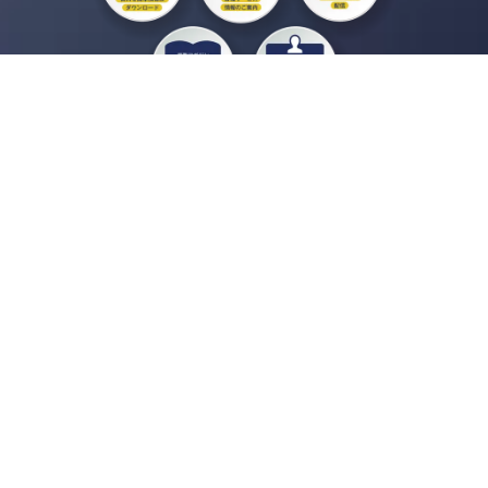
私たちジチタイワークスは、「自治体で働く“コトとヒト”を元気に。」をコンセプ
トに、自治体職員を応援する様々なサービスを展開しています。「ジチタイワーク
ス会員」とは、それらのサービスおよび特典を受けられるメンバーのこと。現役の
自治体職員および地方議会関係者限定で登録（無料）できます。
「ジチタイワークス民間サービス比較」で資料や比較表をダウンロード
行政マガジン「ジチタイワークス」を毎号無料でお届け
業務に役立つセミナーやイベントなど各種サービス情報のご案内
”ジバラ名刺”にサヨナラ！お好みデザインでの名刺作成
会員登録はこちら
自社サービスの掲載を