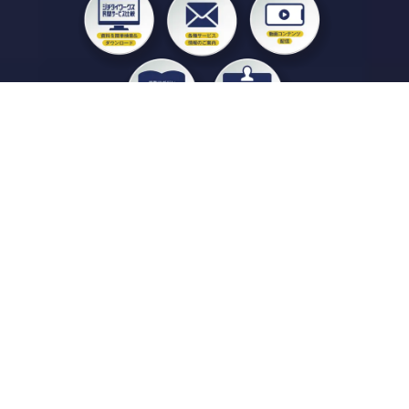
私たちジチタイワークスは、「自治体で働く“コトとヒト”を元気に。」をコンセプ
トに、自治体職員を応援する様々なサービスを展開しています。「ジチタイワーク
ス会員」とは、それらのサービスおよび特典を受けられるメンバーのこと。現役の
自治体職員および地方議会関係者限定で登録（無料）できます。
「ジチタイワークス民間サービス比較」で資料や比較表をダウンロード
行政マガジン「ジチタイワークス」を毎号無料でお届け
業務に役立つセミナーやイベントなど各種サービス情報のご案内
”ジバラ名刺”にサヨナラ！お好みデザインでの名刺作成
会員登録はこちら