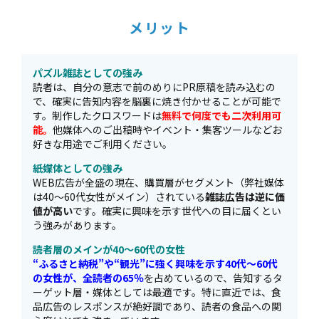
メリット
パズル雑誌としての強み
読者は、自分の意志で前のめりにPR原稿を読み込むの
で、確実に告知内容を脳裏に焼き付かせることが可能で
す。制作したクロスワードは
無料で何度でも二次利用可
能。
他媒体へのご出稿時やイベント・集客ツールなどお
好きな用途でご利用ください。
紙媒体としての強み
WEB広告が全盛の現在、購買層がセグメント（弊社媒体
は40～60代女性がメイン）されている
雑誌広告は逆に価
値が高い
です。確実に興味を示す世代への目に届くとい
う強みがあります。
読者層のメインが40～60代の女性
“ふるさと納税”や“観光”に強く興味を示す40代～60代
の女性が、全読者の65％
を占めているので、告知するタ
ーゲット層・媒体としては最適です。特に直近では、食
品広告のレスポンスが絶好調であり、読者の食品への関