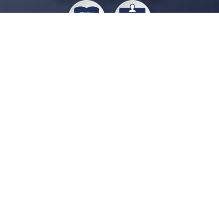
私たちジチタイワークスは、「自治体で働く“コトとヒト”を元気に。」をコンセプ
トに、自治体職員を応援する様々なサービスを展開しています。「ジチタイワーク
ス会員」とは、それらのサービスおよび特典を受けられるメンバーのこと。現役の
自治体職員および地方議会関係者限定で登録（無料）できます。
「ジチタイワークス民間サービス比較」で資料や比較表をダウンロード
行政マガジン「ジチタイワークス」を毎号無料でお届け
業務に役立つセミナーやイベントなど各種サービス情報のご案内
”ジバラ名刺”にサヨナラ！お好みデザインでの名刺作成
会員登録はこちら
自社サービスの掲載を
希望される企業様はこちら