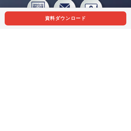
資料ダウンロード
私たちジチタイワークスは、「自治体で働く“コトとヒト”を元気に。」をコンセプ
トに、自治体職員を応援する様々なサービスを展開しています。「ジチタイワーク
ス会員」とは、それらのサービスおよび特典を受けられるメンバーのこと。現役の
自治体職員および地方議会関係者限定で登録（無料）できます。
「ジチタイワークス民間サービス比較」で資料や比較表をダウンロード
行政マガジン「ジチタイワークス」を毎号無料でお届け
業務に役立つセミナーやイベントなど各種サービス情報のご案内
”ジバラ名刺”にサヨナラ！お好みデザインでの名刺作成
会員登録はこちら