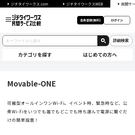
ジチタイワークス.com
ジチタイワークスWEB
民間サ
会員登録(無料)
ログイン
詳細検索
カテゴリを探す
はじめての方へ
Movable-ONE | ジチタ
Movable-ONE
可搬型オールインワンWi-Fi。イベント時、緊急時など、公
衆Wi-Fiをいつでも誰でもどこでも持ち運んで電源に繋ぐだ
けの簡単設置！