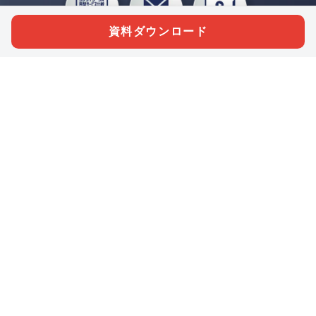
資料ダウンロード
私たちジチタイワークスは、「自治体で働く“コトとヒト”を元気に。」をコンセプ
トに、自治体職員を応援する様々なサービスを展開しています。「ジチタイワーク
ス会員」とは、それらのサービスおよび特典を受けられるメンバーのこと。現役の
自治体職員および地方議会関係者限定で登録（無料）できます。
「ジチタイワークス民間サービス比較」で資料や比較表をダウンロード
行政マガジン「ジチタイワークス」を毎号無料でお届け
業務に役立つセミナーやイベントなど各種サービス情報のご案内
”ジバラ名刺”にサヨナラ！お好みデザインでの名刺作成
会員登録はこちら