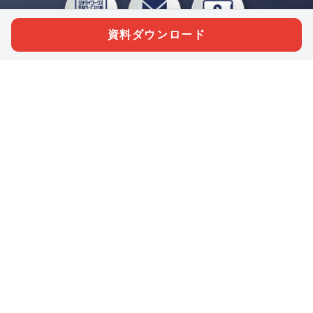
資料ダウンロード
私たちジチタイワークスは、「自治体で働く“コトとヒト”を元気に。」をコンセプ
トに、自治体職員を応援する様々なサービスを展開しています。「ジチタイワーク
ス会員」とは、それらのサービスおよび特典を受けられるメンバーのこと。現役の
自治体職員および地方議会関係者限定で登録（無料）できます。
「ジチタイワークス民間サービス比較」で資料や比較表をダウンロード
行政マガジン「ジチタイワークス」を毎号無料でお届け
業務に役立つセミナーやイベントなど各種サービス情報のご案内
”ジバラ名刺”にサヨナラ！お好みデザインでの名刺作成
会員登録はこちら