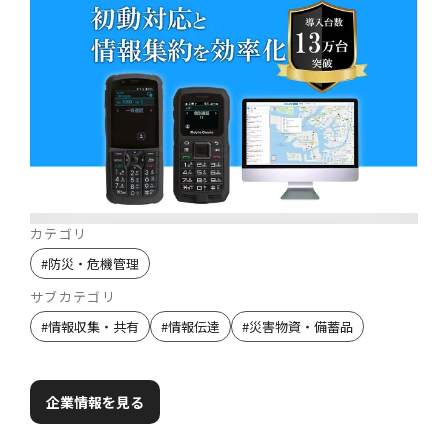
カテゴリ
#
防災・危機管理
サブカテゴリ
#
情報収集・共有
#
情報伝達
#
災害物資・備蓄品
企業情報を見る