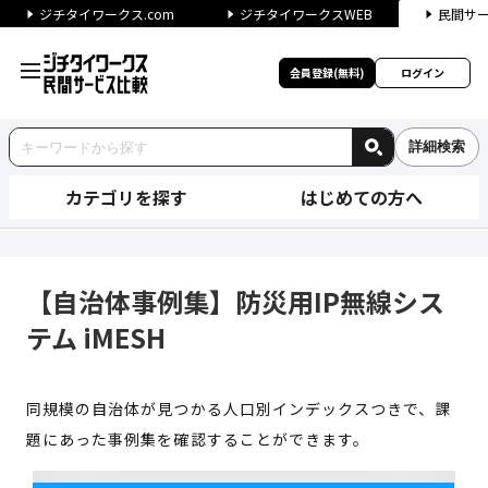
ジチタイワークス.com
ジチタイワークスWEB
民間サ
会員登録(無料)
ログイン
詳細検索
カテゴリを探す
はじめての方へ
【自治体事例集】防災用IP無線シ
【自治体事例集】防災用IP無線シス
テム iMESH
同規模の自治体が見つかる人口別インデックスつきで、課
題にあった事例集を確認することができます。