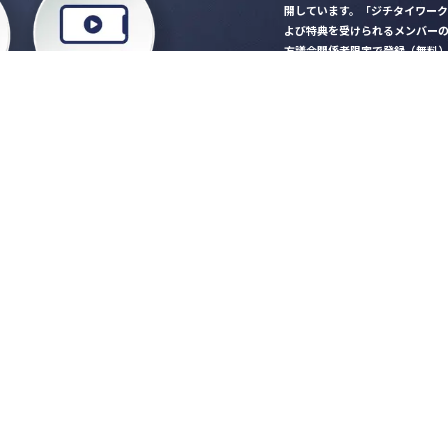
開しています。「ジチタイワー
よび特典を受けられるメンバー
方議会関係者限定で登録（無料
「ジチタイワークス民間サー
ロード
行政マガジン「ジチタイワー
業務に役立つセミナーやイベ
”ジバラ名刺”にサヨナラ！お
会員登録はこちら
自社サービスの掲載
希望される企業様はこ
知らせ
営会社