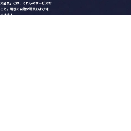
クス会員」とは、それらのサービスお
のこと。現役の自治体職員および地
）できます。
ビス比較」で資料や比較表をダウン
クス」を毎号無料でお届け
ントなど各種サービス情報のご案内
好みデザインでの名刺作成
を
ちら