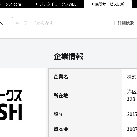
ークス.com
ジチタイワークスWEB
民間サービス比較
へ
詳細検索
ジチタイワークス民間サービス
企業情報
企業名
株式
港区
所在地
328
設立
20
資本金
30