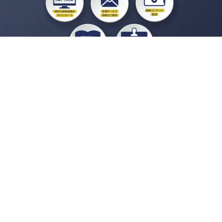
私たちジチタイワークスは、「自治体で働く“コトとヒト”を元気に。」をコンセプ
トに、自治体職員を応援する様々なサービスを展開しています。「ジチタイワーク
ス会員」とは、それらのサービスおよび特典を受けられるメンバーのこと。現役の
自治体職員および地方議会関係者限定で登録（無料）できます。
「ジチタイワークス民間サービス比較」で資料や比較表をダウンロード
行政マガジン「ジチタイワークス」を毎号無料でお届け
業務に役立つセミナーやイベントなど各種サービス情報のご案内
”ジバラ名刺”にサヨナラ！お好みデザインでの名刺作成
会員登録はこちら