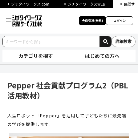
ジチタイワークス.com
ジチタイワークスWEB
民間サ
会員登録(無料)
ログイン
詳細検索
カテゴリを探す
はじめての方へ
Pepper 社会貢献プログラム
Pepper 社会貢献プログラム2（PBL
活用教材）
人型ロボット「Pepper」を活用して子どもたちに最先端
の学びを提供します。