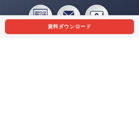
資料ダウンロード
私たちジチタイワークスは、「自治体で働く“コトとヒト”を元気に。」をコンセプ
トに、自治体職員を応援する様々なサービスを展開しています。「ジチタイワーク
ス会員」とは、それらのサービスおよび特典を受けられるメンバーのこと。現役の
自治体職員および地方議会関係者限定で登録（無料）できます。
「ジチタイワークス民間サービス比較」で資料や比較表をダウンロード
行政マガジン「ジチタイワークス」を毎号無料でお届け
業務に役立つセミナーやイベントなど各種サービス情報のご案内
”ジバラ名刺”にサヨナラ！お好みデザインでの名刺作成