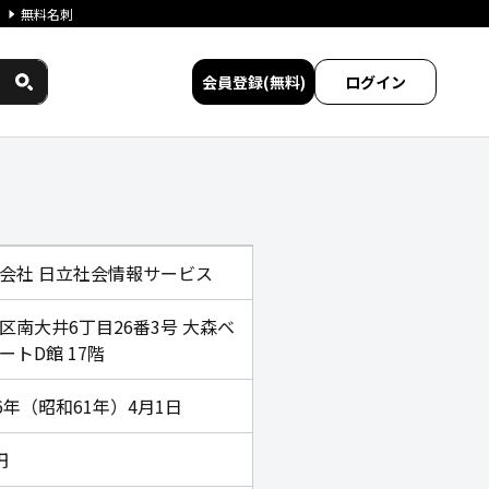
無料名刺
会員登録(無料)
ログイン
ス民間サービス比較
会社 日立社会情報サービス
区南大井6丁目26番3号 大森ベ
ートD館 17階
86年（昭和61年）4月1日
円