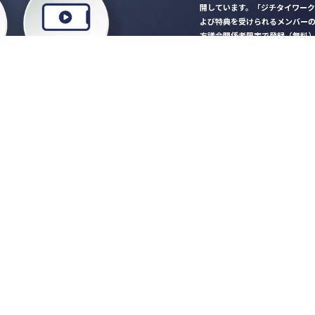
開しています。「ジチタイワー
よび特典を受けられるメンバー
方議会関係者限定で登録（無料
「ジチタイワークス民間サー
ロード
行政マガジン「ジチタイワー
業務に役立つセミナーやイベ
”ジバラ名刺”にサヨナラ！お
会員登録はこちら
自社サービスの掲載
希望される企業様はこ
知らせ
営会社