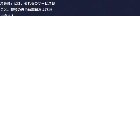
クス会員」とは、それらのサービスお
のこと。現役の自治体職員および地
）できます。
ビス比較」で資料や比較表をダウン
クス」を毎号無料でお届け
ントなど各種サービス情報のご案内
好みデザインでの名刺作成
を
ちら