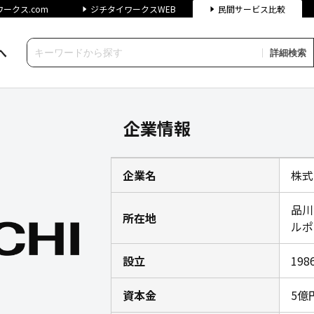
ークス.com
ジチタイワークスWEB
民間サービス比較
へ
詳細検索
スの企業情報｜ジチタイワーク
企業情報
企業名
株式
品川
所在地
ルポ
設立
19
資本金
5億