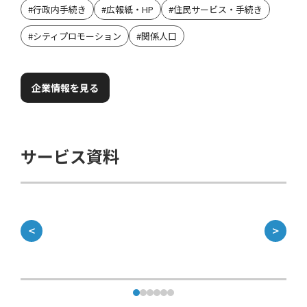
#
行政内手続き
#
広報紙・HP
#
住民サービス・手続き
#
シティプロモーション
#
関係人口
企業情報を見る
サービス資料
＜
＞