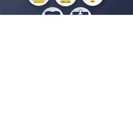
私たちジチタイワークスは、「自治体で働く“コトとヒト”を元気に。」をコンセプ
トに、自治体職員を応援する様々なサービスを展開しています。「ジチタイワーク
ス会員」とは、それらのサービスおよび特典を受けられるメンバーのこと。現役の
自治体職員および地方議会関係者限定で登録（無料）できます。
「ジチタイワークス民間サービス比較」で資料や比較表をダウンロード
行政マガジン「ジチタイワークス」を毎号無料でお届け
業務に役立つセミナーやイベントなど各種サービス情報のご案内
”ジバラ名刺”にサヨナラ！お好みデザインでの名刺作成
会員登録はこちら
自社サービスの掲載を