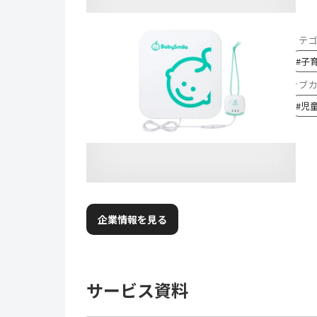
カテ
#
子
サブ
#
児
企業情報を見る
サービス資料