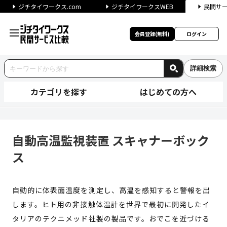
ジチタイワークス.com
ジチタイワークスWEB
民間サ
会員登録(無料)
ログイン
詳細検索
カテゴリを探す
はじめての方へ
自動高温監視装置 スキャナーボ
自動高温監視装置 スキャナーボック
ス
自動的に体表面温度を測定し、高温を感知すると警報を出
します。ヒト用の非接触体温計を世界で最初に開発したイ
タリアのテクニメッド社製の製品です。おでこを近づける