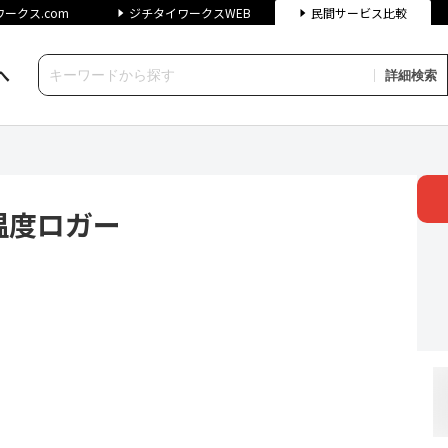
ークス.com
ジチタイワークスWEB
民間サービス比較
へ
詳細検索
ー | ジチタイワークス民間サ
温度ロガー