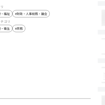
ゴリ
療・福祉
#
財政・人事総務・議会
カテゴリ
健・衛生
#
庶務