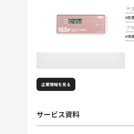
カテ
#
医
サブ
#
保
企業情報を見る
サービス資料