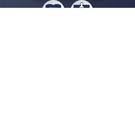
私たちジチタイワークスは、「自治体で働く“コトとヒト”を元気に。」をコンセプ
トに、自治体職員を応援する様々なサービスを展開しています。「ジチタイワーク
ス会員」とは、それらのサービスおよび特典を受けられるメンバーのこと。現役の
自治体職員および地方議会関係者限定で登録（無料）できます。
「ジチタイワークス民間サービス比較」で資料や比較表をダウンロード
行政マガジン「ジチタイワークス」を毎号無料でお届け
業務に役立つセミナーやイベントなど各種サービス情報のご案内
”ジバラ名刺”にサヨナラ！お好みデザインでの名刺作成
会員登録はこちら
自社サービスの掲載を
希望される企業様はこちら