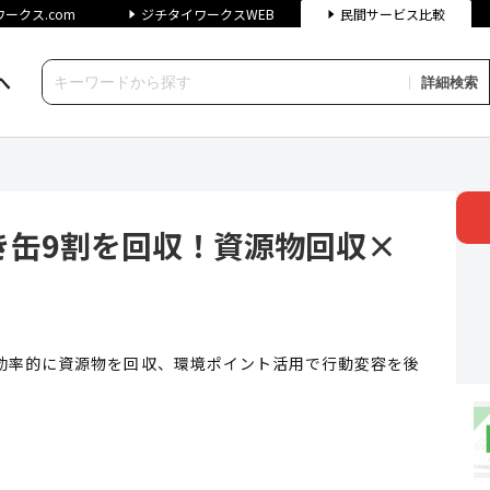
ークス.com
ジチタイワークスWEB
民間サービス比較
へ
詳細検索
割を回収！資源物回収×環境ポイ
き缶9割を回収！資源物回収×
効率的に資源物を回収、環境ポイント活用で行動変容を後