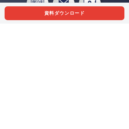
資料ダウンロード
私たちジチタイワークスは、「自治体で働く“コトとヒト”を元気に。」をコンセプ
トに、自治体職員を応援する様々なサービスを展開しています。「ジチタイワーク
ス会員」とは、それらのサービスおよび特典を受けられるメンバーのこと。現役の
自治体職員および地方議会関係者限定で登録（無料）できます。
「ジチタイワークス民間サービス比較」で資料や比較表をダウンロード
行政マガジン「ジチタイワークス」を毎号無料でお届け
業務に役立つセミナーやイベントなど各種サービス情報のご案内
”ジバラ名刺”にサヨナラ！お好みデザインでの名刺作成
会員登録はこちら