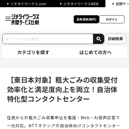
ジチタイワークス.com
ジチタイワークスWEB
民間サ
会員登録(無料)
ログイン
詳細検索
カテゴリを探す
はじめての方へ
【東日本対象】粗大ごみの収集
【東日本対象】粗大ごみの収集受付
効率化と満足度向上を両立！自治体
特化型コンタクトセンター
住民からの粗大ごみ収集申込を電話・Web・AI音声応答で
一元対応。NTTネクシアの自治体向けコンタクトセンター